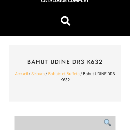
CATALOGUE COMPLET
BAHUT UDINE DR3 K632
Accueil
/
Séjours
/
Bahuts et Buffets
/ Bahut UDINE DR3
K632