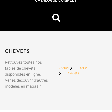
CATALOGUE COMPLET
CHEVETS
Retrouvez toutes nos
tables de chevets
Accueil
Literie
Chevets
disponibles en ligne.
Venez découvrir d’autres
modèles en magasin !