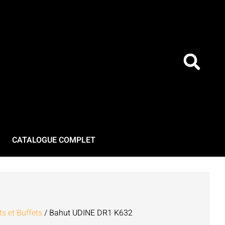
CATALOGUE COMPLET
s et Buffets
/ Bahut UDINE DR1 K632